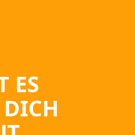
T ES
 DICH
UT.