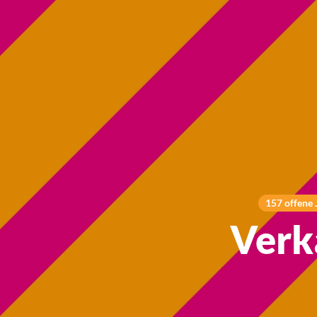
157 offene 
Verk